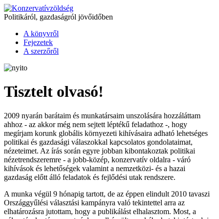
Politikáról, gazdaságról jövőidőben
A könyvről
Fejezetek
A szerzőről
Tisztelt olvasó!
2009 nyarán barátaim és munkatársaim unszolására hozzáláttam
ahhoz - az akkor még nem sejtett léptékű feladathoz -, hogy
megírjam korunk globális környezeti kihívásaira adható lehetséges
politikai és gazdasági válaszokkal kapcsolatos gondolataimat,
nézeteimet. Az írás során egyre jobban kibontakoztak politikai
nézetrendszeremre - a jobb-közép, konzervatív oldalra - váró
kihívások és lehetőségek valamint a nemzetközi- és a hazai
gazdaság előtt álló feladatok és fejlődési utak rendszere.
A munka végül 9 hónapig tartott, de az éppen elindult 2010 tavaszi
Országgyűlési választási kampányra való tekintettel arra az
elhatározásra jutottam, hogy a publikálást elhalasztom. Most, a