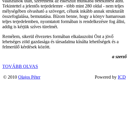
választások után, szeretnénk az elkészült munkába betekintést adni.
Tekintettel a jelentős terjedelemre - több mint 280 oldal - nem teljes
mélységében olvasható a szöveget, célunk inkább annak strukturált
összefoglalása, bemutatása. Bízom benne, hogy a könyv hamarosan
teljes terjedelemben, nyomtatott formában is rendelkezésre fog állni,
addig is kérjük szíves türelmét.
Remélem, sikerül élvezetes formában elkalauzolni Önt a jövő
lehetséges zöld gazdasága és társadalma kínálta lehetőségek és a
felmerülő kérdések között.
a szerző
TOVÁBB OLVAS
© 2010
Olajos Péter
Powered by
ICD