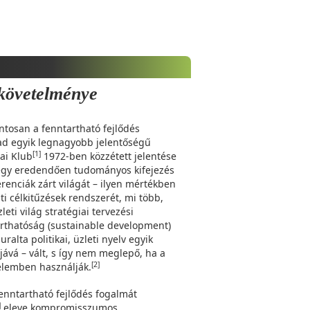
 követelménye
tosan a fenntartható fejlődés
ad egyik legnagyobb jelentőségű
[1]
ai Klub
1972-ben közzétett jelentése
 egy eredendően tudományos kifejezés
enciák zárt világát – ilyen mértékben
ti célkitűzések rendszerét, mi több,
eti világ stratégiai tervezési
arthatóság (sustainable development)
ralta politikai, üzleti nyelv egyik
jává – vált, s így nem meglepő, ha a
[2]
telemben használják.
fenntartható fejlődés fogalmát
]
eleve kompromisszumos