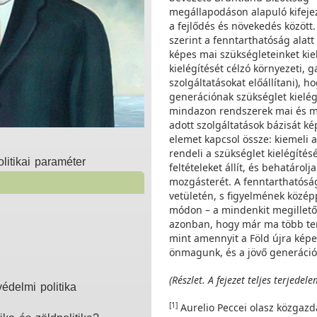
megállapodáson alapuló kifejez
a fejlődés és növekedés között
szerint a fenntarthatóság alatt 
képes mai szükségleteinket kie
kielégítését célzó környezeti, 
szolgáltatásokat előállítani), 
generációnak szükséglet kielég
mindazon rendszerek mai és m
adott szolgáltatások bázisát kép
elemet kapcsol össze: kiemeli a
rendeli a szükséglet kielégítés
litikai paraméter
feltételeket állít, és behatárol
mozgásterét. A fenntarthatóság
vetületén, s figyelmének közép
módon – a mindenkit megillető 
azonban, hogy már ma több ter
mint amennyit a Föld újra képe
önmagunk, és a jövő generációi
(Részlet. A fejezet teljes terjed
édelmi politika
[1]
Aurelio Peccei olasz közgazdá