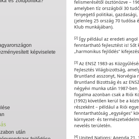
ika és zöldpolitika?
felismerésétől ösztönözve – 19
amelyben tíz országból 30 tudós
fenyegető politikai, gazdasági,
(jelenleg 25 ország 70 tudósa é
Klub munkájában).
[2]
Így például az eredeti angol 
fenntartható fejlesztést is! Ső
agyarországon
„harmonikus fejlődés” kifejezés
zményesített képviselete
[3]
Az ENSZ 1983-as Közgyűlésén
Fejlesztés Világbizottság, am
Bruntland asszonyt, Norvégia m
Bruntland Bizottság és az ENSZ
négyévi munka után 1987-ben j
fogalma azonban csak a Riói K
(1992) követően kerül be a köz
részeként – például a Riói egy
ülése
fenntarthatóság „egységes” kö
an
környezet- és természetvédelm
zás
nevelés területén.
szabon után
[4]
United Nations: Agenda 21, 19
ményrendszer fejlődése