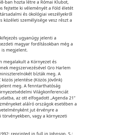
68-ban hozta létre a Római Klubot,
 fejtette ki véleményét a Föld életét
 társadalmi és ökológiai veszélyekről
s közéleti személyisége vesz részt a
kifejezés ugyanúgy jelenti a
t kezdeti magyar fordításokban még a
 is megjelent.
 megalakult a Környezet és
elynek megszervezésével Gro Harlem
iniszterelnökét bízták meg. A
 közös jelentése (Közös Jövőnk)
elent meg. A fenntarthatóság
örnyezetvédelmi Világkonferenciát
tudatba, az ott elfogadott „Agenda 21”
ezményeket aláíró országok esetében a
vetelményként jut érvényre a
i törvényekben, vagy a környezeti
92; reprinted in full in Johnson, S.: