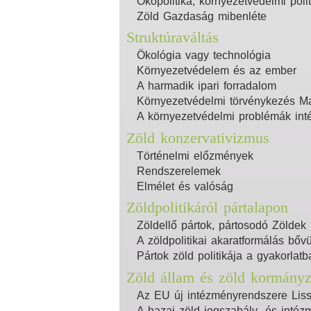
Ökopolitika, környezetvédelmi polit
Zöld Gazdaság mibenléte
Struktúraváltás
Ökológia vagy technológia
Környezetvédelem és az ember
A harmadik ipari forradalom
Környezetvédelmi törvénykezés M
A környezetvédelmi problémák inté
Zöld konzervativizmus
Történelmi előzmények
Rendszerelemek
Elmélet és valóság
Zöldpolitikáról pártalapon
Zöldellő pártok, pártosodó Zöldek
A zöldpolitikai akaratformálás bőv
Pártok zöld politikája a gyakorlatb
Zöld állam és zöld kormány
Az EU új intézményrendszere Lis
A hazai zöld jogszabály- és intéz