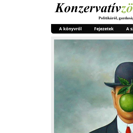
Politikáról, gazdas
A könyvről
Fejezetek
A s