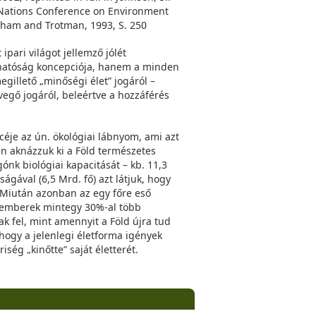
 Nations Conference on Environment
ham and Trotman, 1993, S. 250
ipari világot jellemző jólét
rthatóság koncepciója, hanem a minden
gillető „minőségi élet” jogáról –
evegő jogáról, beleértve a hozzáférés
éje az ún. ökológiai lábnyom, ami azt
n aknázzuk ki a Föld természetes
ónk biológiai kapacitását – kb. 11,3
ságával (6,5 Mrd. fő) azt látjuk, hogy
. Miután azonban az egy főre eső
z emberek mintegy 30%-al több
k fel, mint amennyit a Föld újra tud
hogy a jelenlegi életforma igények
iség „kinőtte” saját életterét.