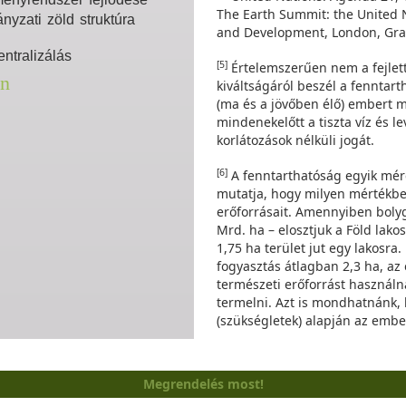
The Earth Summit: the United
nyzati zöld struktúra
and Development, London, Gra
ntralizálás
[5]
Értelemszerűen nem a fejlett 
an
kiváltságáról beszél a fennta
(ma és a jövőben élő) embert me
mindenekelőtt a tiszta víz és l
korlátozások nélküli jogát.
[6]
A fenntarthatóság egyik mérc
mutatja, hogy milyen mértékbe
erőforrásait. Amennyiben bolyg
Mrd. ha – elosztjuk a Föld lakos
1,75 ha terület jut egy lakosra
fogyasztás átlagban 2,3 ha, a
természeti erőforrást használna
termelni. Azt is mondhatnánk, 
(szükségletek) alapján az ember
Megrendelés most!