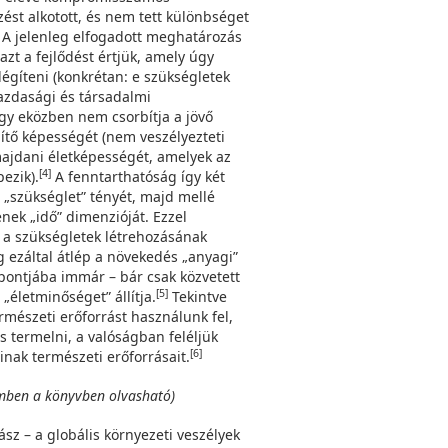
ést alkotott, és nem tett különbséget
. A jelenleg elfogadott meghatározás
azt a fejlődést értjük, amely úgy
légíteni (konkrétan: e szükségletek
gazdasági és társadalmi
hogy eközben nem csorbítja a jövő
ítő képességét (nem veszélyezteti
ajdani életképességét, amelyek az
[4]
ezik).
A fenntarthatóság így két
 „szükséglet” tényét, majd mellé
ének „idő” dimenzióját. Ezzel
ja a szükségletek létrehozásának
 ezáltal átlép a növekedés „anyagi”
pontjába immár – bár csak közvetett
[5]
„életminőséget” állítja.
Tekintve
mészeti erőforrást használunk fel,
s termelni, a valóságban feléljük
[6]
nak természeti erőforrásait.
elemben a könyvben olvasható)
sz – a globális környezeti veszélyek