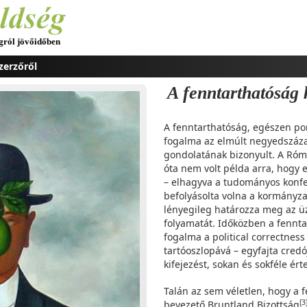
ágról jövőidőben
zerzőről
A fenntarthatóság
A fenntarthatóság, egészen pon
fogalma az elmúlt negyedszáz
gondolatának bizonyult. A Róm
óta nem volt példa arra, hogy
– elhagyva a tudományos konfer
befolyásolta volna a kormányza
lényegileg határozza meg az üzl
folyamatát. Időközben a fennt
fogalma a political correctness u
tartóoszlopává – egyfajta credó
kifejezést, sokan és sokféle ér
Talán az sem véletlen, hogy a 
[3
bevezető Bruntland Bizottság